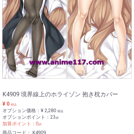
K4909 境界線上のホライゾン 抱き枕カバー
¥ 0
税込
オプション価格：¥
2,280
税込
オプションポイント：
23
pt
加算ポイント：
0
pt
商品コード：
K4909