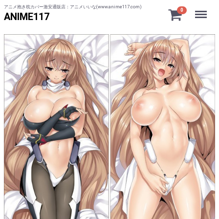
アニメ抱き枕カバー激安通販店：アニメいいな(www.anime117.com)
Menu
0
ANIME117