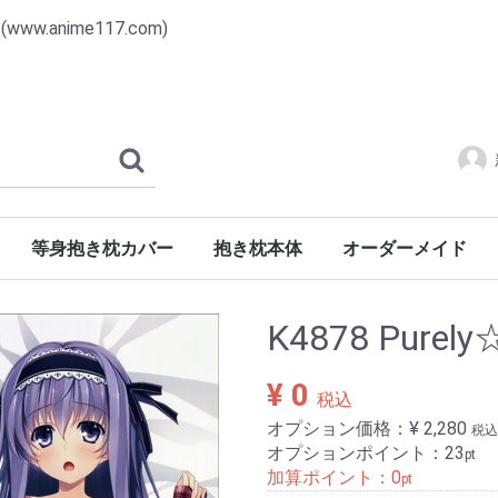
anime117.com)
等身抱き枕カバー
抱き枕本体
オーダーメイド
番号7001-8000
番号6001-7000
番号5001-6000
番号4001-5000
番号3001-4000
番号2001-3000
番号1001-2000
番号0001-1000
K4878 Pure
¥ 0
税込
オプション価格：¥
2,280
税込
オプションポイント：
23
pt
加算ポイント：
0
pt